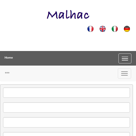
Home
***