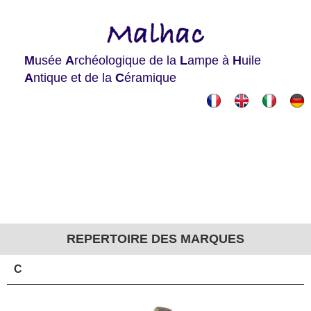
M
usée
A
rchéologique de la
L
ampe à
H
uile
A
ntique et de la
C
éramique
REPERTOIRE DES MARQUES
C