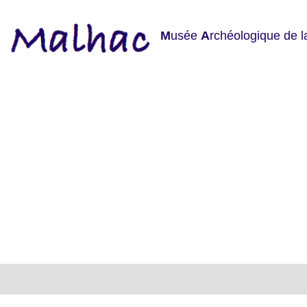
M
usée
A
rchéologique de 