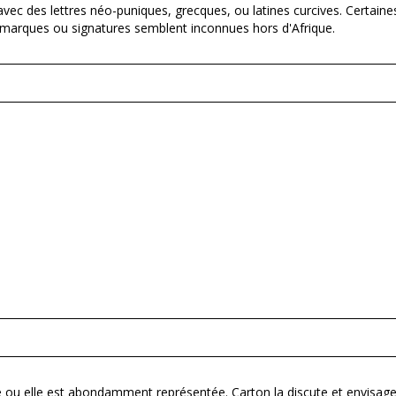
c des lettres néo-puniques, grecques, ou latines curcives. Certaines 
s marques ou signatures semblent inconnues hors d'Afrique.
 ou elle est abondamment représentée. Carton la discute et envisage,