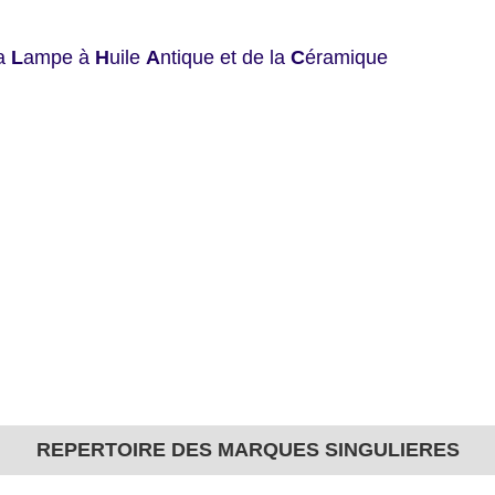
la
L
ampe à
H
uile
A
ntique et de la
C
éramique
REPERTOIRE DES MARQUES SINGULIERES