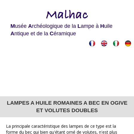
M
usée
A
rchéologique de la
L
ampe à
H
uile
A
ntique et de la
C
éramique
LAMPES A HUILE ROMAINES A BEC EN OGIVE
ET VOLUTES DOUBLES
La principale caractéristique des lampes de ce type est la
forme du bec qui bien qu'étant orné de volutes, n'est plus