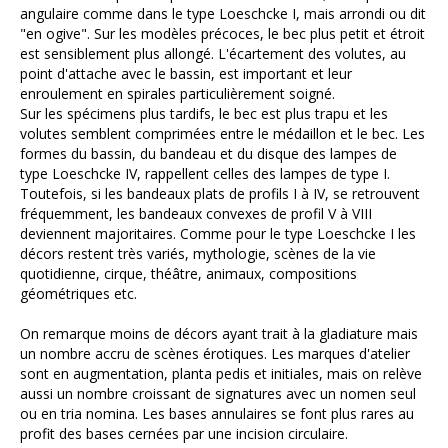
angulaire comme dans le type Loeschcke I, mais arrondi ou dit
"en ogive". Sur les modèles précoces, le bec plus petit et étroit
est sensiblement plus allongé. L'écartement des volutes, au
point d'attache avec le bassin, est important et leur
enroulement en spirales particulièrement soigné.
Sur les spécimens plus tardifs, le bec est plus trapu et les
volutes semblent comprimées entre le médaillon et le bec. Les
formes du bassin, du bandeau et du disque des lampes de
type Loeschcke IV, rappellent celles des lampes de type I.
Toutefois, si les bandeaux plats de profils I à IV, se retrouvent
fréquemment, les bandeaux convexes de profil V à VIII
deviennent majoritaires. Comme pour le type Loeschcke I les
décors restent très variés, mythologie, scènes de la vie
quotidienne, cirque, théâtre, animaux, compositions
géométriques etc.
On remarque moins de décors ayant trait à la gladiature mais
un nombre accru de scènes érotiques. Les marques d'atelier
sont en augmentation, planta pedis et initiales, mais on relève
aussi un nombre croissant de signatures avec un nomen seul
ou en tria nomina. Les bases annulaires se font plus rares au
profit des bases cernées par une incision circulaire.