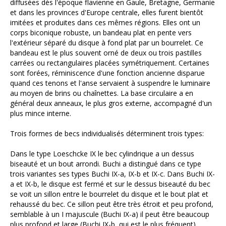
diffusées dès l'époque flavienne en Gaule, Bretagne, Germanie
et dans les provinces d'Europe centrale, elles furent bientôt
imitées et produites dans ces mêmes régions. Elles ont un
corps biconique robuste, un bandeau plat en pente vers
l'extérieur séparé du disque à fond plat par un bourrelet. Ce
bandeau est le plus souvent orné de deux ou trois pastilles
carrées ou rectangulaires placées symétriquement. Certaines
sont forées, réminiscence d'une fonction ancienne disparue
quand ces tenons et l'anse servaient à suspendre le luminaire
au moyen de brins ou chaînettes. La base circulaire a en
général deux anneaux, le plus gros externe, accompagné d'un
plus mince interne.
Trois formes de becs individualisés déterminent trois types:
Dans le type Loeschcke IX le bec cylindrique a un dessus
biseauté et un bout arrondi. Buchi a distingué dans ce type
trois variantes ses types Buchi IX-a, IX-b et IX-c. Dans Buchi IX-
a et IX-b, le disque est fermé et sur le dessus biseauté du bec
se voit un sillon entre le bourrelet du disque et le bout plat et
rehaussé du bec. Ce sillon peut être très étroit et peu profond,
semblable à un I majuscule (Buchi IX-a) il peut être beaucoup
plus profond et large (Buchi IX-b, qui est le plus fréquent).