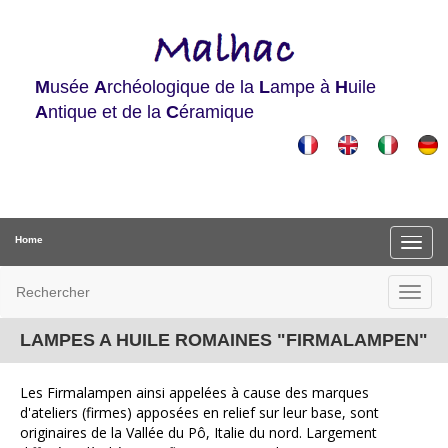
M
usée
A
rchéologique de la
L
ampe à
H
uile
A
ntique et de la
C
éramique
Home
Rechercher
LAMPES A HUILE ROMAINES "FIRMALAMPEN"
Les Firmalampen ainsi appelées à cause des marques
d'ateliers (firmes) apposées en relief sur leur base, sont
originaires de la Vallée du Pô, Italie du nord. Largement