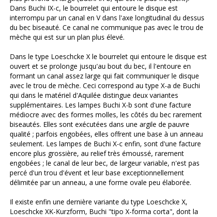
Dans Buchi IX-c, le bourrelet qui entoure le disque est
interrompu par un canal en V dans l'axe longitudinal du dessus
du bec biseauté. Ce canal ne communique pas avec le trou de
mèche qui est sur un plan plus élevé.
Dans le type Loeschcke X le bourrelet qui entoure le disque est
ouvert et se prolonge jusqu'au bout du bec, il l'entoure en
formant un canal assez large qui fait communiquer le disque
avec le trou de mèche. Ceci correspond au type X-a de Buchi
qui dans le matériel d'Aquilée distingue deux variantes
supplémentaires. Les lampes Buchi X-b sont d'une facture
médiocre avec des formes molles, les côtés du bec rarement
biseautés. Elles sont exécutées dans une argile de pauvre
qualité ; parfois engobées, elles offrent une base à un anneau
seulement. Les lampes de Buchi X-c enfin, sont d'une facture
encore plus grossière, au relief très émoussé, rarement
engobées ; le canal de leur bec, de largeur variable, n'est pas
percé d'un trou d'évent et leur base exceptionnellement
délimitée par un anneau, a une forme ovale peu élaborée.
Il existe enfin une dernière variante du type Loeschcke X,
Loeschcke XK-Kurzform, Buchi "tipo X-forma corta", dont la