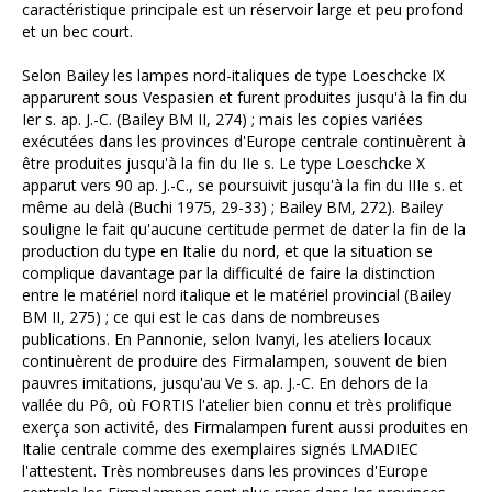
caractéristique principale est un réservoir large et peu profond
et un bec court.
Selon Bailey les lampes nord-italiques de type Loeschcke IX
apparurent sous Vespasien et furent produites jusqu'à la fin du
Ier s. ap. J.-C. (Bailey BM II, 274) ; mais les copies variées
exécutées dans les provinces d'Europe centrale continuèrent à
être produites jusqu'à la fin du IIe s. Le type Loeschcke X
apparut vers 90 ap. J.-C., se poursuivit jusqu'à la fin du IIIe s. et
même au delà (Buchi 1975, 29-33) ; Bailey BM, 272). Bailey
souligne le fait qu'aucune certitude permet de dater la fin de la
production du type en Italie du nord, et que la situation se
complique davantage par la difficulté de faire la distinction
entre le matériel nord italique et le matériel provincial (Bailey
BM II, 275) ; ce qui est le cas dans de nombreuses
publications. En Pannonie, selon Ivanyi, les ateliers locaux
continuèrent de produire des Firmalampen, souvent de bien
pauvres imitations, jusqu'au Ve s. ap. J.-C. En dehors de la
vallée du Pô, où FORTIS l'atelier bien connu et très prolifique
exerça son activité, des Firmalampen furent aussi produites en
Italie centrale comme des exemplaires signés LMADIEC
l'attestent. Très nombreuses dans les provinces d'Europe