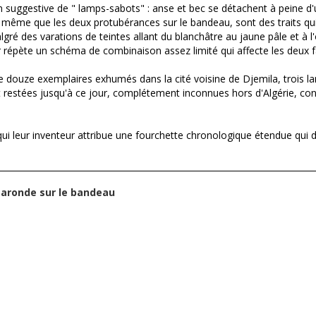
 suggestive de " lamps-sabots" : anse et bec se détachent à peine d'u
 de même que les deux protubérances sur le bandeau, sont des traits q
é des varations de teintes allant du blanchâtre au jaune pâle et à l
répète un schéma de combinaison assez limité qui affecte les deux fa
rs de douze exemplaires exhumés dans la cité voisine de Djemila, trois 
estées jusqu'à ce jour, complétement inconnues hors d'Algérie, confi
ui leur inventeur attribue une fourchette chronologique étendue qui dé
d'aronde sur le bandeau