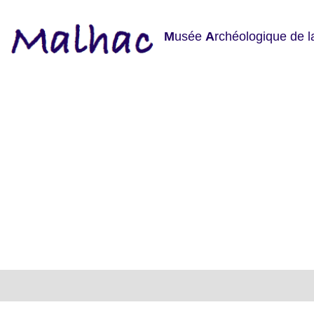
M
usée
A
rchéologique de 