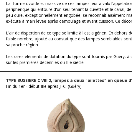
La forme ovoïde et massive de ces lampes leur a valu l'appelation
périphérique qui entoure d'un seul tenant la cuvette et le canal,
peu dure, exceptionnellement engobée, se reconnaît aisément malgr
exécuté à main levée après démoulage et avant cuisson. Ce décor 
L'air de dispertion de ce type se limite à l'est algérien. En deho
faible nombre, ajouté au constat que des lampes semblables sont r
sa proche région.
Les rares éléments de datation du type sont fournis par Guéry, à q
sur les premières décennies du IIIe siècle.
TYPE BUSSIERE C VIII 2, lampes à deux "ailettes" en queue 
Fin du 1er - début IIIe après J.-C. (Guéry)