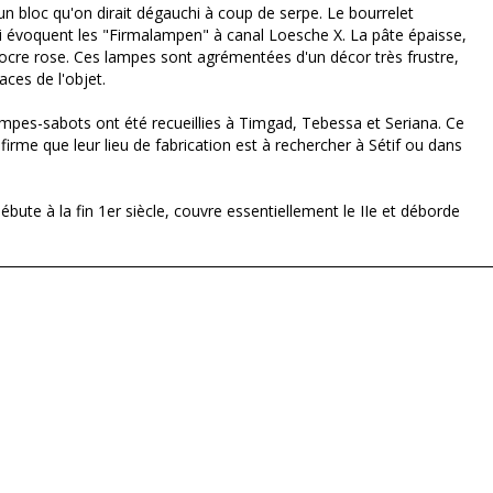
n bloc qu'on dirait dégauchi à coup de serpe. Le bourrelet
ui évoquent les "Firmalampen" à canal Loesche X. La pâte épaisse,
'ocre rose. Ces lampes sont agrémentées d'un décor très frustre,
ces de l'objet.
lampes-sabots ont été recueillies à Timgad, Tebessa et Seriana. Ce
rme que leur lieu de fabrication est à rechercher à Sétif ou dans
bute à la fin 1er siècle, couvre essentiellement le IIe et déborde