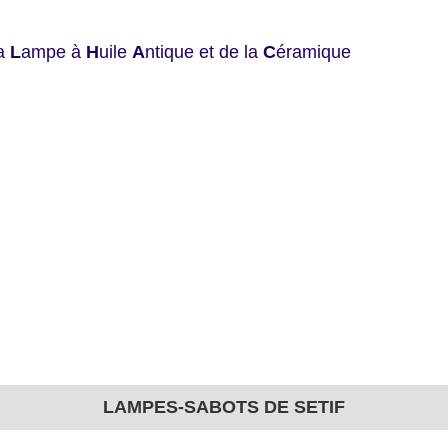
la
L
ampe à
H
uile
A
ntique et de la
C
éramique
LAMPES-SABOTS DE SETIF