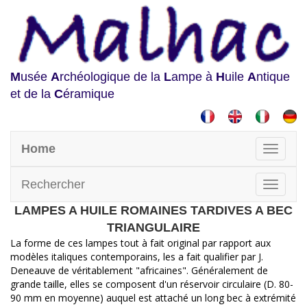
M
usée
A
rchéologique de la
L
ampe à
H
uile
A
ntique
et de la
C
éramique
Home
Rechercher
LAMPES A HUILE ROMAINES TARDIVES A BEC
TRIANGULAIRE
La forme de ces lampes tout à fait original par rapport aux
modèles italiques contemporains, les a fait qualifier par J.
Deneauve de véritablement "africaines". Généralement de
grande taille, elles se composent d'un réservoir circulaire (D. 80-
90 mm en moyenne) auquel est attaché un long bec à extrémité